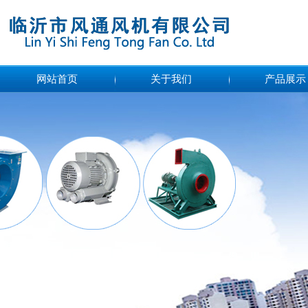
网站首页
关于我们
产品展示