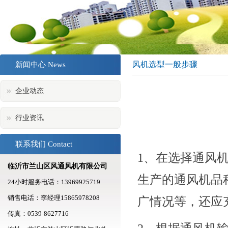
风机选型一般步骤
新闻中心 News
企业动态
行业资讯
联系我们 Contact
1、在选择通风
临沂市兰山区风通风机有限公司
生产的通风机品
24小时服务电话：13969925719
销售电话：李经理15865978208
广情况等，还应
传真：0539-8627716